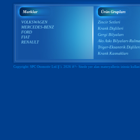
Marklar
Ürün Grupları
VOLKSWAGEN
Zincir Setleri
MERCEDES-BENZ
Krank Dişlileri
FORD
Gergi Bilyaları
FIAT
Aks Askı Bilyaları-Rulma
RENAULT
Triger-Eksantrik Dişliler
Krank Kasnakları
Copyright: SPC Otomotiv Ltd.Ş´i. 2026 ì¢²> Sitede yer alan materyallerin izinsiz kull