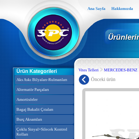
Ana Sayfa
Hakkımızda
Ürünleri
Vites Telleri
MERCEDES-BENZ
Ürün Kategorileri
Önceki ürün
Aks Askı Bilyaları-Rulmanları
Alternatör Parçaları
Amortisörler
Bagaj Bakalit Çıtaları
Burç Aksamları
Çoklu Sinyal+Silecek Kontrol
Kolları