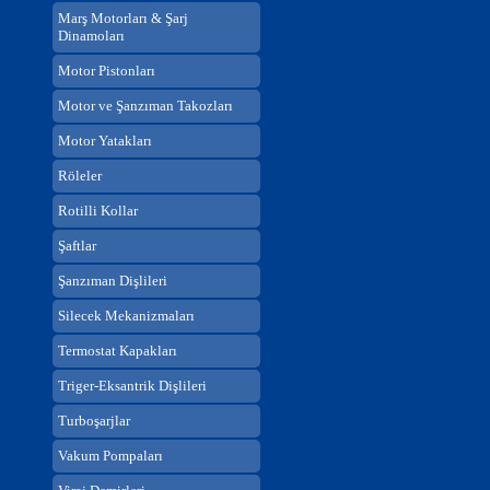
Marş Motorları & Şarj
Dinamoları
Motor Pistonları
Motor ve Şanzıman Takozları
Motor Yatakları
Röleler
Rotilli Kollar
Şaftlar
Şanzıman Dişlileri
Silecek Mekanizmaları
Termostat Kapakları
Triger-Eksantrik Dişlileri
Turboşarjlar
Vakum Pompaları