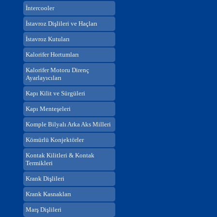
İntercooler
İstavroz Dişlileri ve Haçları
İstavroz Kutuları
Kalorifer Hortumları
Kalorifer Motoru Direnç
Ayarlayıcıları
Kapı Kilit ve Sürgüleri
Kapı Menteşeleri
Komple Bilyalı Arka Aks Milleri
Kömürlü Konjektörler
Kontak Kilitleri & Kontak
Termikleri
Krank Dişlileri
Krank Kasnakları
Marş Dişlileri